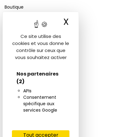
Boutique
Nos solutions de paiement
X
Masquer le ban
Prendre rendez-vous
Ce site utilise des
Avant / aprés
cookies et vous donne le
contrôle sur ceux que
vous souhaitez activer
Vidéos
CGV
Nos partenaires
(2)
Contact
APIs
Mentions légales
Consentement
spécifique aux
Politique de confidentialité
services Google
Rejoignez-nous sur les réseaux
Tout accepter