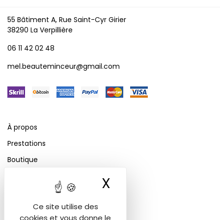
55 Bâtiment A, Rue Saint-Cyr Girier
38290 La Verpillière
06 11 42 02 48
mel.beauteminceur@gmail.com
À propos
Prestations
Boutique
Nos solutions de paiement
X
Masquer le ban
Prendre rendez-vous
Ce site utilise des
Avant / aprés
cookies et vous donne le